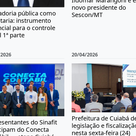
Ildomar Marangoni é e
novo presidente do
adoria pública como
Sescon/MT
taria: instrumento
cial para o controle
l 1ª parte
/2026
20/04/2026
Prefeitura de Cuiabá d
sentantes do Sinafit
legislação e fiscalizaçã
icipam do Conecta
nesta sexta-feira (24)