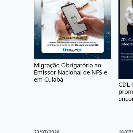
Migração Obrigatória ao
Emissor Nacional de NFS-e
em Cuiabá
CDL 
prom
encon
23/07/2026
18/07