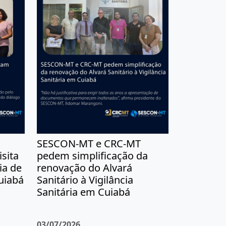
SESCON-MT e CRC-MT
sita
pedem simplificação da
ia de
renovação do Alvará
uiabá
Sanitário à Vigilância
Sanitária em Cuiabá
03/07/2026