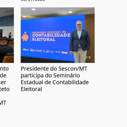
nto
Presidente do Sescon/MT
 de
participa do Seminário
ser
Estadual de Contabilidade
teto
Eleitoral
-MT