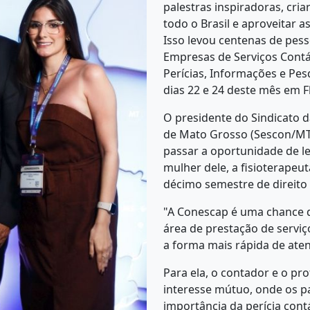
palestras inspiradoras, cri
todo o Brasil e aproveitar a
Isso levou centenas de pes
Empresas de Serviços Cont
Perícias, Informações e Pes
dias 22 e 24 deste mês em Fl
O presidente do Sindicato 
de Mato Grosso (Sescon/MT)
passar a oportunidade de lev
mulher dele, a fisioterapeuta
décimo semestre de direito 
"A Conescap é uma chance d
área de prestação de serviç
a forma mais rápida de aten
Para ela, o contador e o pr
interesse mútuo, onde os 
importância da perícia cont