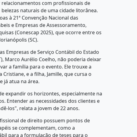
ar relacionamentos com profissionais de
s belezas naturais de uma cidade litorânea.
soas à 21ª Convenção Nacional das
ábeis e Empresas de Assessoramento,
quisas (Conescap 2025), que ocorre entre os
orianópolis (SC).
das Empresas de Serviço Contábil do Estado
, Marco Aurélio Coelho, não poderia deixar
ar a família para o evento. Ele trouxe a
 Cristiane, e a filha, Jamille, que cursa o
e já atua na área.
e expandir os horizontes, especialmente na
os. Entender as necessidades dos clientes e
dê-los", relata a jovem de 22 anos.
ofissional de direito possuem pontos de
papéis se complementam, como a
ábil para a formulação de teses para o